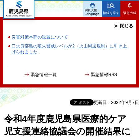
鹿児島県
閲覧支援・
情報を探す
緊急情報
Language
閉じる
災害対策本部の設置について
口永良部島の噴火警戒レベルが2（火山周辺規制）に引き上
げられました
緊急情報一覧
緊急情報RSS
更新日：2022年9月7日
令和4年度鹿児島県医療的ケア
児支援連絡協議会の開催結果に