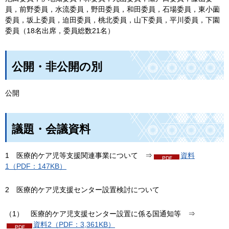
員，前野委員，水流委員，野田委員，和田委員，石場委員，東小薗
委員，坂上委員，迫田委員，桃北委員，山下委員，平川委員，下園
委員（18名出席，委員総数21名）
公開・非公開の別
公開
議題・会議資料
1
医
療的ケア児等支援関連事業について
⇒
資料
1（PDF：147KB）
2
医
療的ケア児支援センター設置検討について
（1）
医
療的ケア児支援センター設置に係る国通知等
⇒
資料2（PDF：3,361KB）