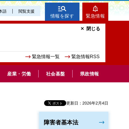
本語
閲覧支援
情報を探す
緊急情報
閉じる
緊急情報一覧
緊急情報RSS
産業・労働
社会基盤
県政情報
更新日：2026年2月4日
障害者基本法