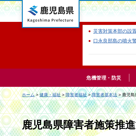
鹿児島県
災害対策本部の設
口永良部島の噴火
危機管理・防災
ホーム
>
健康・福祉
>
障害者福祉
>
障害者基本法
> 鹿児
鹿児島県障害者施策推進