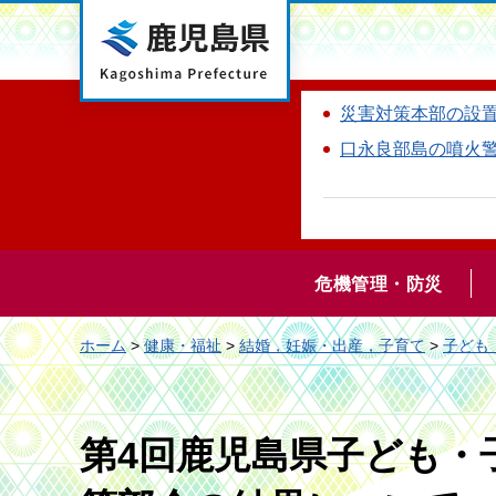
鹿児島県
災害対策本部の設
口永良部島の噴火
危機管理・防災
ホーム
>
健康・福祉
>
結婚，妊娠・出産，子育て
>
子ども
第4回鹿児島県子ども・