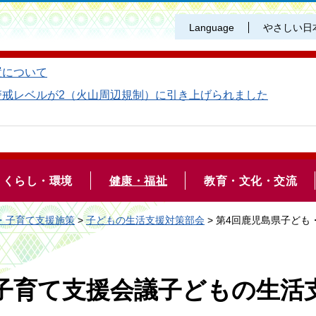
Language
やさしい日
置について
警戒レベルが2（火山周辺規制）に引き上げられました
くらし・環境
健康・福祉
教育・文化・交流
・子育て支援施策
>
子どもの生活支援対策部会
> 第4回鹿児島県子ど
子育て支援会議子どもの生活