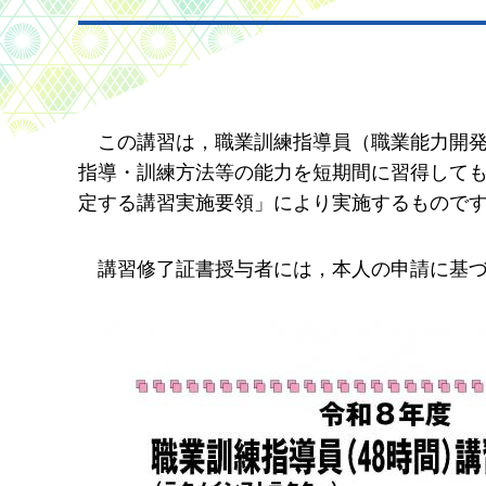
こ
の講習は，職業訓練指導員（職業能力開
指導・訓練方法等の能力を短期間に習得して
定する講習実施要領」により実施するもので
講
習修了証書授与者には，本人の申請に基