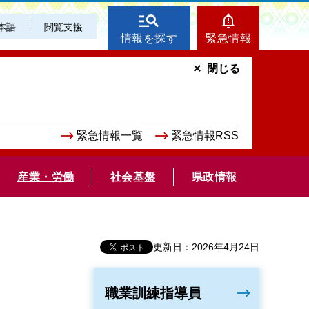
本語
閲覧支援
情報を探す
緊急情報
閉じる
緊急情報一覧
緊急情報RSS
産業・労働
社会基盤
県政情報
更新日：2026年4月24日
職業訓練指導員