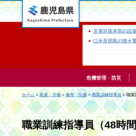
鹿児島県
災害対策本部の設
口永良部島の噴火
危機管理・防災
ホーム
>
産業・労働
>
雇用・労働
>
職業訓練指導員
> 職
職業訓練指導員（48時