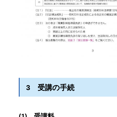
3
受講
の手続
(1)
受講
料