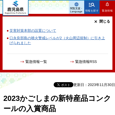
鹿児島県
閲覧支援・
情報を探す
緊急情報
Language
閉じる
災害対策本部の設置について
口永良部島の噴火警戒レベルが2（火山周辺規制）に引き上
げられました
緊急情報一覧
緊急情報RSS
更新日：2023年11月30日
2023かごしまの新特産品コンク
ールの入賞商品