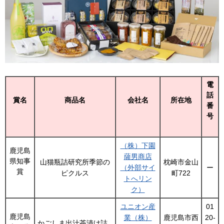
電
話
賞名
商品名
会社名
所在地
番
号
（株）下園
鹿児島
薩男商店
県知事
山猫瓶詰研究所季節の
枕崎市金山
（外部サイ
ー
賞
ピクルス
町722
トへリン
ク）
ユニオン産
01
鹿児島
業（株）
鹿児島市西
20-
かごしま出汁茶漬け詰