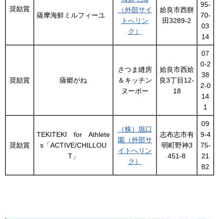
95-
奨励賞
（外部サイ
姶良市西餅
薩摩海鮮ミルフィーユ
70-
トへリン
田3289-2
03
ク）
14
07
0-2
さつま縫房
姶良市西姶
38
奨励賞
薩郷がね
＆キッチン
良3丁目12-
2-0
ヌーボー
18
14
1
09
（株）堀口
TEKITEKI for Athlete
志布志市有
9-4
園（外部サ
奨励賞
s「ACTIVE/CHILLOU
明町野神3
75-
イトへリン
T」
451-8
21
ク）
82