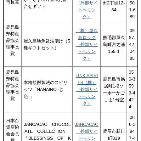
市長賞
（外部サイ
田2丁目12-
50
合せギフト
トへリン
34
1-6
ク）
89
鹿児島
（株）屋久
09
県特産
島ロック
熊毛郡屋久
97-
品協会
屋久島地魚醤油漬け（5
（外部サイ
島町宮之浦
42-
理事長
種ギフトセット）
トへリン
155-1
04
賞
ク）
85
鹿児島
05
LINK SPIRI
県特産
鹿児島市易
0-3
本格焼酎製法のスピリ
TS（株）
品協会
居町1-2ソ
59
ッツ「NANAIRO-七
（外部サイ
理事長
ーホーかご
3-4
色-」
トへリン
賞
しま1号室
42
ク）
4
08
日本百
JANCACAO CHOCOL
JANCACAO
0-3
貨店協
ATE COLLECTION
（外部サイ
鹿屋市新川
94
会会長
「BLESSINGS OF K
トへリン
町819
7-4
賞