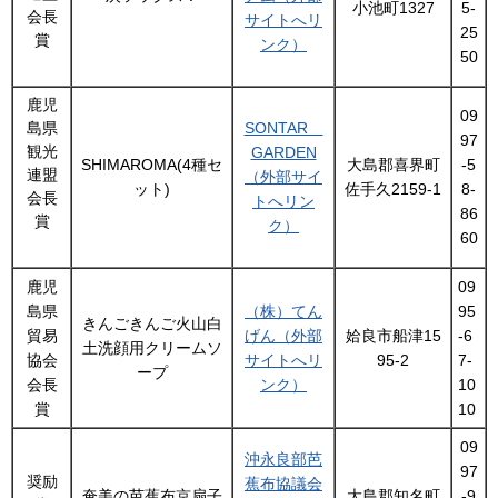
小池町1327
5-
会長
サイトへリ
25
賞
ンク）
50
鹿児
09
島県
SONTAR
97
観光
GARDEN
SHIMAROMA(4種セ
大島郡喜界町
-5
連盟
（外部サイ
ット)
佐手久2159-1
8-
会長
トへリン
86
賞
ク）
60
鹿児
09
島県
（株）てん
95
きんごきんご火山白
貿易
げん（外部
姶良市船津15
-6
土洗顔用クリームソ
協会
サイトへリ
95-2
7-
ープ
会長
ンク）
10
賞
10
09
沖永良部芭
97
奨励
蕉布協議会
奄美の芭蕉布京扇子
大島郡知名町
-9