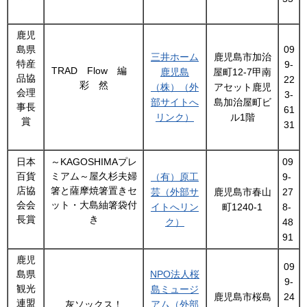
鹿児
島県
09
三井ホーム
鹿児島市加治
特産
9-
TRAD Flow 編
鹿児島
屋町12-7甲南
品協
22
彩 然
（株）（外
アセット鹿児
会理
3-
部サイトへ
島加治屋町ビ
事長
61
リンク）
ル1階
賞
31
日本
～KAGOSHIMAプレ
09
百貨
ミアム～屋久杉夫婦
（有）原工
9-
店協
箸と薩摩焼箸置きセ
芸（外部サ
鹿児島市春山
27
会会
ット・大島紬箸袋付
イトへリン
町1240-1
8-
長賞
き
ク）
48
91
鹿児
09
島県
NPO法人桜
9-
観光
島ミュージ
鹿児島市桜島
24
連盟
灰ソックス！
アム（外部