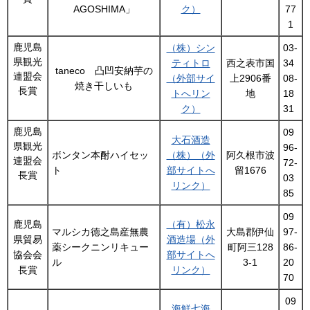
AGOSHIMA」
ク）
77
1
鹿児島
（株）シン
03-
県観光
ティトロ
西之表市国
34
taneco 凸凹安納芋の
連盟会
（外部サイ
上2906番
08-
焼き干しいも
長賞
トへリン
地
18
ク）
31
鹿児島
09
大石酒造
県観光
96-
ボンタン本酎ハイセッ
（株）（外
阿久根市波
連盟会
72-
ト
部サイトへ
留1676
長賞
03
リンク）
85
09
鹿児島
（有）松永
マルシカ徳之島産無農
大島郡伊仙
97-
県貿易
酒造場（外
薬シークニンリキュー
町阿三128
86-
協会会
部サイトへ
ル
3-1
20
長賞
リンク）
70
09
海鮮七海