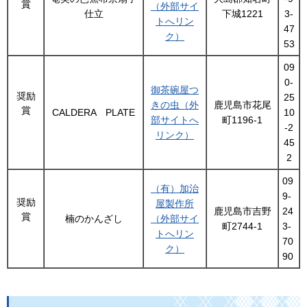
賞
（外部サイ
仕立
下城1221
3-
トへリン
47
ク）
53
09
0-
御茶碗屋つ
奨励
25
きの虫（外
鹿児島市花尾
賞
CALDERA PLATE
10
部サイトへ
町1196-1
-2
リンク）
45
2
09
（有）加治
9-
奨励
屋製作所
鹿児島市吉野
24
賞
楠のかんざし
（外部サイ
町2744-1
3-
トへリン
70
ク）
90