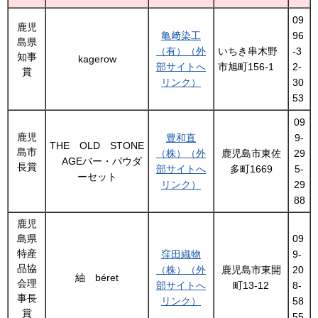
09
鹿児
亀﨑染工
96
島県
（有）（外
いちき串木野
-3
知事
kagerow
部サイトへ
市旭町156-1
2-
賞
リンク）
30
53
09
鹿児
豊和直
9-
THE OLD STONE
島市
（株）（外
鹿児島市東佐
29
AGEバー・パウダ
長賞
部サイトへ
多町1669
5-
ーセット
リンク）
29
88
鹿児
島県
09
特産
窪田織物
9-
品協
（株）（外
鹿児島市東開
20
紬 béret
会理
部サイトへ
町13-12
8-
事長
リンク）
58
賞
55