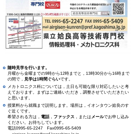
随時見学を行います。
月曜から金曜までの9時から12時までと，13時30分から16時まで
の間で，
見学は1時間ぐらい
です。
メカトロニクス科については，土日も可能な限り対応したいと考
えております。まずはご連絡いただき，調整させていただきたい
と思います。
授業料から就職まで説明します。場所は，イオンタウン姶良のす
ぐ近くです。
希望される方は，
電話
，
ファックス
，または
メール
でお申し込み
ください。お待ちしています。
電話0995-65-2247
Fa
x0995-65-5409