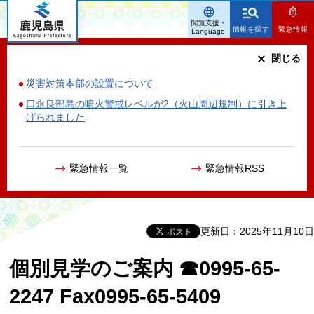
鹿児島県
閲覧支援・
情報を探す
緊急情報
Language
閉じる
災害対策本部の設置について
口永良部島の噴火警戒レベルが2（火山周辺規制）に引き上
げられました
緊急情報一覧
緊急情報RSS
更新日：2025年11月10日
個別見学のご案内 ☎0995-65-
2247 Fax0995-65-5409