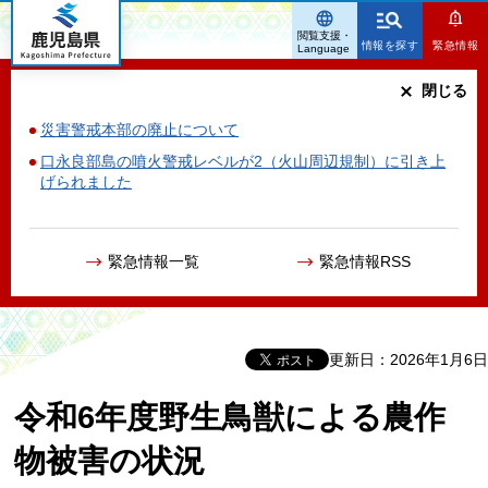
鹿児島県
閲覧支援・
情報を探す
緊急情報
Language
閉じる
災害警戒本部の廃止について
口永良部島の噴火警戒レベルが2（火山周辺規制）に引き上
げられました
緊急情報一覧
緊急情報RSS
更新日：2026年1月6日
令和6年度野生鳥獣による農作
物被害の状況