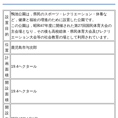
鴨池公園は，県民のスポーツ・レクリエーション・休養な
設
ど，健康と福祉の増進のために設置した公園です。
置
この公園は，昭和47年度に開催された第27回国民体育大会の
目
主会場となり，その後も高校総体・県民体育大会及びレクリ
的
エーション大会等の社会教育の場として利用されています。
位
鹿児島市与次郎
置
計
画
19.4ヘクタール
面
積
開
設
19.4ヘクタール
面
積
開
設