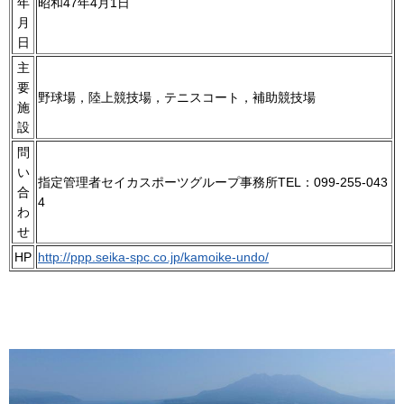
年
昭和47年4月1日
月
日
主
要
野球場，陸上競技場，テニスコート，補助競技場
施
設
問
い
指定管理者セイカスポーツグループ事務所TEL：099-255-043
合
4
わ
せ
HP
http://ppp.seika-spc.co.jp/kamoike-undo/