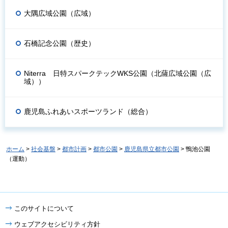
大隅広域公園（広域）
石橋記念公園（歴史）
Niterra 日特スパークテックWKS公園（北薩広域公園（広
域））
鹿児島ふれあいスポーツランド（総合）
ホーム
>
社会基盤
>
都市計画
>
都市公園
>
鹿児島県立都市公園
> 鴨池公園
（運動）
このサイトについて
ウェブアクセシビリティ方針