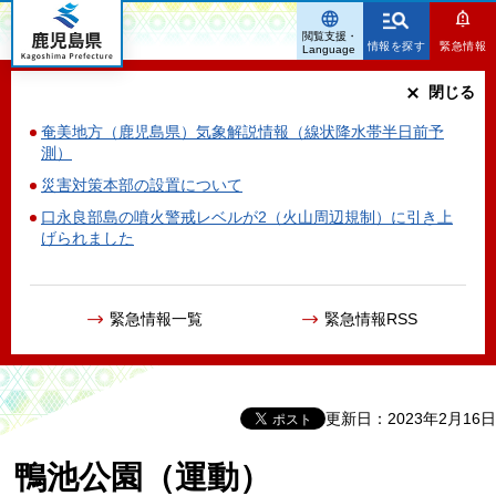
鹿児島県
閲覧支援・
情報を探す
緊急情報
Language
閉じる
奄美地方（鹿児島県）気象解説情報（線状降水帯半日前予
測）
災害対策本部の設置について
口永良部島の噴火警戒レベルが2（火山周辺規制）に引き上
げられました
緊急情報一覧
緊急情報RSS
更新日：2023年2月16日
鴨池公園（運動）