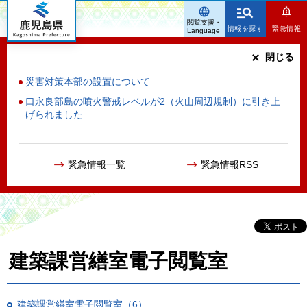
鹿児島県
閲覧支援・
情報を探す
緊急情報
Language
閉じる
災害対策本部の設置について
口永良部島の噴火警戒レベルが2（火山周辺規制）に引き上
げられました
緊急情報一覧
緊急情報RSS
建築課営繕室電子閲覧室
建築課営繕室電子閲覧室（6）