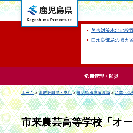
鹿児島県
災害対策本部の設
口永良部島の噴火
危機管理・防災
ホーム
>
地域振興局・支庁
>
鹿児島地域振興局
>
産業・労
市来農芸高等学校「オ