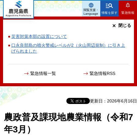
鹿児島県
閲覧支援・
情報を探す
緊急情報
Language
閉じる
災害対策本部の設置について
口永良部島の噴火警戒レベルが2（火山周辺規制）に引き上
げられました
緊急情報一覧
緊急情報RSS
更新日：2026年6月16日
農政普及課現地農業情報（令和7
年3月）