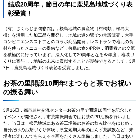
結成20周年，節目の年に鹿児島地域づくり表
彰受賞！
（有）さくらじま旬彩館は，桜島地域の農産物（柑橘類，桜島大
根）を活用した加工品を開発し，地域の道の駅での常設販売，大手
コンビニエンスストアとのコラボ商品開発，レストランで地元の食
材を使ったメニューの提供など，桜島の食のPRや，消費者との交流
を積極的に行っています。法人化して20周年となる今年度，地域づ
くりに寄与し，地域の未来に貢献することが期待できるとして，3月
7日，鹿児島地域づくり表彰を受賞しました。
お茶の里開設10周年!まつもと茶でお祝い
の振る舞い
3月16日，都市農村交流センターお茶の里で開設10周年を記念した
イベントが開催され，市茶業振興会ではお茶のPR活動を行いまし
た。当日は，松元地域にある茶工場毎のお茶の飲み比べをはじめ，
自分だけのお茶づくり体験，県立短期大学のはんず茶試飲など，来
場者に楽しんでもらえる企画をたくさん準備しました。当日はあい