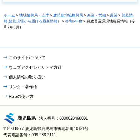
ホーム
>
地域振興局・支庁
>
鹿児島地域振興局
>
産業・労働
>
農業
>
普及情
報(普及現場から届ける最新情報）
>
令和6年度
> 農政普及課現地農業情報（令
和7年3月）
このサイトについて
ウェブアクセシビリティ方針
個人情報の取り扱い
リンク・著作権
RSSの使い方
鹿児島県
法人番号：8000020460001
〒890-8577 鹿児島県鹿児島市鴨池新町10番1号
代表電話番号：099-286-2111