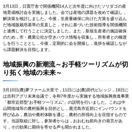
3月13日，日置庁舎で関係機関14人と次年度に向けたソリダゴの産
地育成検討会を実施しました。会では産地の課題を改めて確認し，
解決策を検討しました。今後，生産量確保に向けた方策を盛り込ん
だ地域版栽培基準の見直しと，それに基づいた技術指導を関係機関
と連携して行うことに決定しました。また，新規生産者の施設確保
のため，市・農業公社が空きハウス情報を収集し，所有者との橋渡
しを行うこととし，今後，定期的に会を開催し，進捗を確認しなが
ら課題解決を目指します。
地域振興の新潮流～お手軽ツーリズムが切
り拓く地域の未来～
3月10日(農)夢ファーム大里で，11日には(農)田代ビレッジ，18日に
は吉利アグリ未来会議で，令和7年度から実施する地域振興推進事業
「都市近郊型”お手軽ツーリズム”」の説明を行いました。これは中
山間地域等の農村振興を目的とし，鹿児島市近郊にインバウンドを
呼び込み，農泊や農村体験を通じ，農村の所得向上を目指すもので
す。当該取組に対し，参加者からは，おおむね前向きの発言があ
り，その効果に期待を寄せる声も聞かれました。