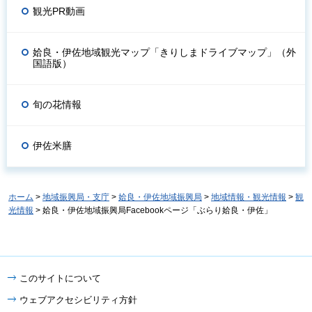
観光PR動画
姶良・伊佐地域観光マップ「きりしまドライブマップ」（外
国語版）
旬の花情報
伊佐米膳
ホーム
>
地域振興局・支庁
>
姶良・伊佐地域振興局
>
地域情報・観光情報
>
観
光情報
> 姶良・伊佐地域振興局Facebookページ「ぶらり姶良・伊佐」
このサイトについて
ウェブアクセシビリティ方針