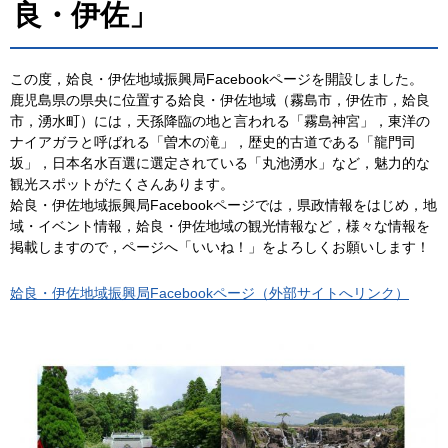
良・伊佐」
この度，姶良・伊佐地域振興局Facebookページを開設しました。
鹿児島県の県央に位置する姶良・伊佐地域（霧島市，伊佐市，姶良
市，湧水町）には，天孫降臨の地と言われる「霧島神宮」，東洋の
ナイアガラと呼ばれる「曽木の滝」，歴史的古道である「龍門司
坂」，日本名水百選に選定されている「丸池湧水」など，魅力的な
観光スポットがたくさんあります。
姶良・伊佐地域振興局Facebookページでは，県政情報をはじめ，地
域・イベント情報，姶良・伊佐地域の観光情報など，様々な情報を
掲載しますので，ページへ「いいね！」をよろしくお願いします！
姶良・伊佐地域振興局Facebookページ（外部サイトへリンク）