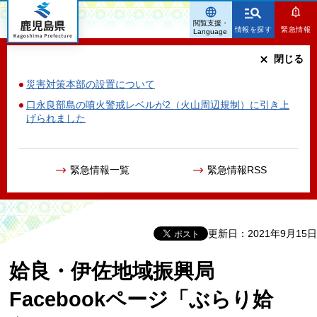
鹿児島県
閲覧支援・
情報を探す
緊急情報
Language
閉じる
災害対策本部の設置について
口永良部島の噴火警戒レベルが2（火山周辺規制）に引き上
げられました
緊急情報一覧
緊急情報RSS
更新日：2021年9月15日
姶良・伊佐地域振興局
Facebookページ「ぶらり姶