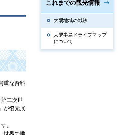
これまでの観光情報
大隅地域の戦跡
大隅半島ドライブマップ
について
貴重な資料
ら第二次世
」が復元展
ます。
，世界で唯