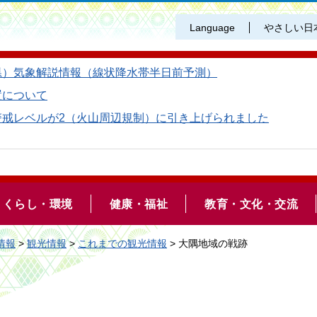
Language
やさしい日
県）気象解説情報（線状降水帯半日前予測）
置について
警戒レベルが2（火山周辺規制）に引き上げられました
くらし・環境
健康・福祉
教育・文化・交流
情報
>
観光情報
>
これまでの観光情報
> 大隅地域の戦跡