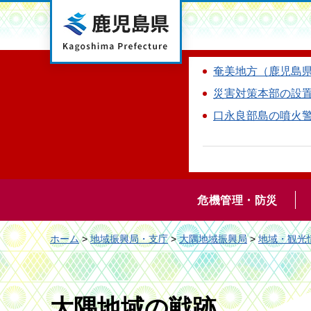
鹿児島県
奄美地方（鹿児島
災害対策本部の設
口永良部島の噴火
危機管理・防災
ホーム
>
地域振興局・支庁
>
大隅地域振興局
>
地域・観光
大隅地域の戦跡