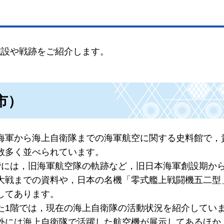
施設や戦跡をご紹介します。
市）
海軍から海上自衛隊までの海軍航空に関する史料館で，
数多く並べられています。
階には，旧海軍航空隊の軌跡など，旧日本海軍創設期か
大戦までの資料や，日本の名機「零式艦上戦闘機五二型
してあります。
た1階では，現在の海上自衛隊の活動状況を紹介してい
外には海上自衛隊で活躍した航空機が展示してあるほか