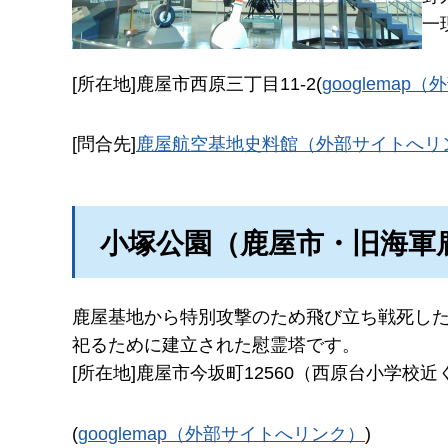
一
[所在地]鹿屋市西原三丁目11-2(
googlema
[問合先]
鹿屋航空基地史料館（外部サイトへリ
小塚公園（鹿屋市・旧海軍
鹿屋基地から特別攻撃のため飛び立ち戦死した
祀るために建立された慰霊塔です。
[所在地]鹿屋市今坂町12560（西原台小学校近
(
googlemap（外部サイトへリンク）
)