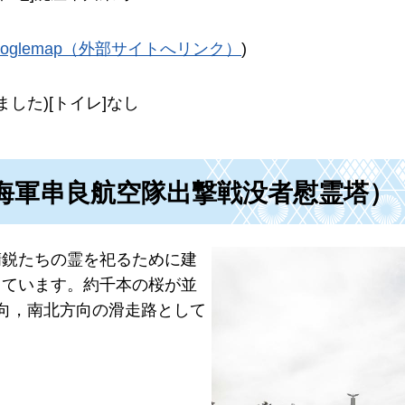
ooglemap（外部サイトへリンク）
)
ました)[トイレ]なし
海軍串良航空隊出撃戦没者慰霊塔）
精鋭たちの霊を祀るために建
っています。約千本の桜が並
向，南北方向の滑走路として