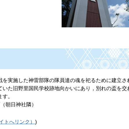
戦を実施した神雷部隊の隊員達の魂を祀るために建立さ
ていた旧野里国民学校跡地向かいにあり，別れの盃を交
ます。
町（朝日神社隣）
部サイトへリンク）
)