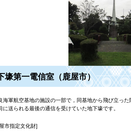
下壕第一電信室（鹿屋市）
良海軍航空基地の施設の一部で，同基地から飛び立った
前に送られる最後の通信を受けていた地下壕です。
鹿屋市指定文化財]