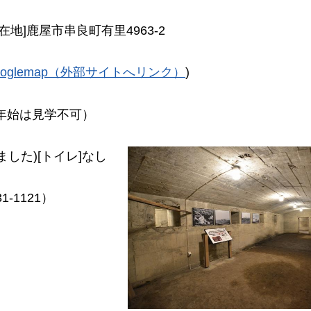
所在地]鹿屋市串良町有里4963-2
ooglemap（外部サイトへリンク）
)
末年始は見学不可）
ました)[トイレ]なし
-1121）