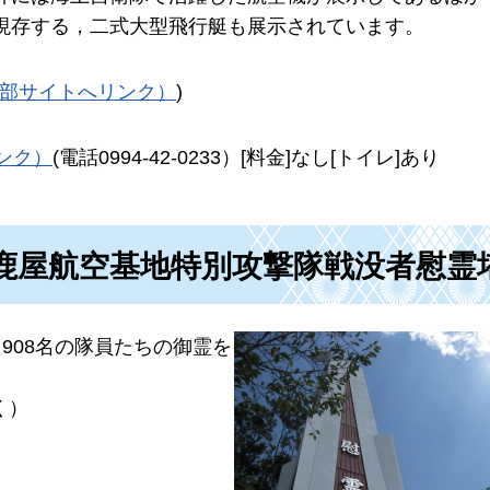
現存する，二式大型飛行艇も展示されています。
p（外部サイトへリンク）
)
ンク）
(電話0994-42-0233）[料金]なし[トイレ]あり
鹿屋航空基地特別攻撃隊戦没者慰霊
908名の隊員たちの御霊を
く）