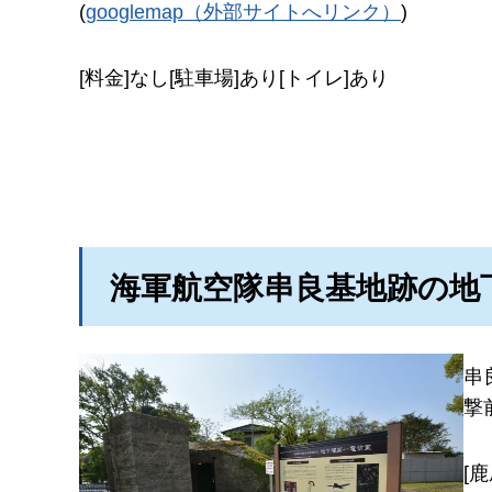
(
googlemap（外部サイトへリンク）
)
[料金]なし[駐車場]あり[トイレ]あり
海軍航空隊串良基地跡の地
串
撃
[