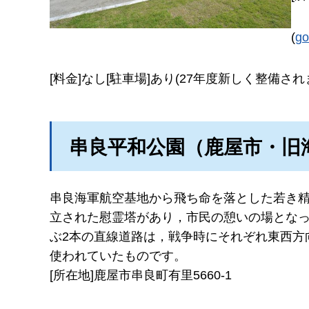
(
g
[料金]なし[駐車場]あり(27年度新しく整備され
串良平和公園（鹿屋市・旧
串良海軍航空基地から飛ち命を落とした若き
立された慰霊塔があり，市民の憩いの場とな
ぶ2本の直線道路は，戦争時にそれぞれ東西方
使われていたものです。
[所在地]鹿屋市串良町有里5660-1