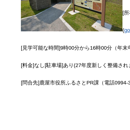
[
(
g
[見学可能な時間]9時00分から16時00分（年
[料金]なし[駐車場]あり(27年度新しく整備され
[問合先]鹿屋市役所ふるさとPR課（電話0994-31