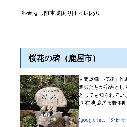
[料金]なし[駐車場]あり[トイレ]あり
桜花の碑（鹿屋市）
人間爆弾「桜花」作
隊員たちが宿舎とし
としても知られてい
[所在地]鹿屋市野里
(
googlemap（外