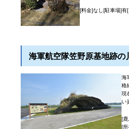
[料金]なし[駐車場]有
海軍航空隊笠野原基地跡の
海
格
現
い
[
[