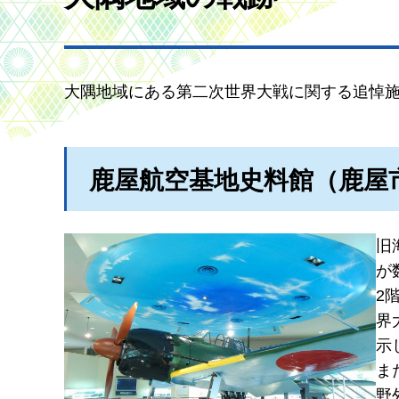
大隅地域にある第二次世界大戦に関する追悼
鹿屋航空基地史料館（鹿屋
旧
が
2
界
示
ま
野