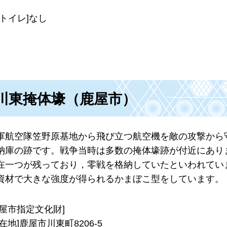
[トイレ]なし
川東掩体壕（鹿屋市）
軍航空隊笠野原基地から飛び立つ航空機を敵の攻撃から
納庫の跡です。戦争当時は多数の掩体壕跡が付近にあり
在一つが残っており，零戦を格納していたといわれてい
資材で大きな強度が得られるかまぼこ型をしています。
鹿屋市指定文化財]
所在地]鹿屋市川東町8206-5