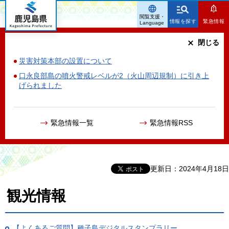
鹿児島県
閲覧支援・
情報を探す
緊急情報
Language
閉じる
災害対策本部の設置について
口永良部島の噴火警戒レベルが2（火山周辺規制）に引き上
げられました
緊急情報一覧
緊急情報RSS
更新日：2024年4月18日
観光情報
【よくあるご質問】種子島デジタルスタンプラリー