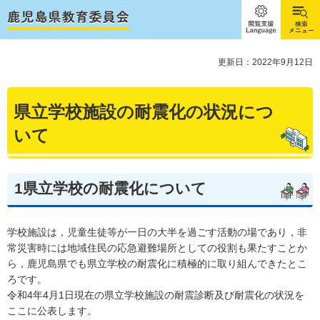
閲覧支
検索メ
援
ニュー
Language
更新日：2022年9月12日
県立学校施設の耐震化の状況につ
いて
1県立学校の耐震化について
学校施設は，児童生徒等が一日の大半を過ごす活動の場であり，非
常災害時には地域住民の応急避難場所としての役割も果たすことか
ら，鹿児島県でも県立学校の耐震化に積極的に取り組んできたとこ
ろです。
令和4年4月1日現在の県立学校施設の耐震診断及び耐震化の状況を
ここに公表します。