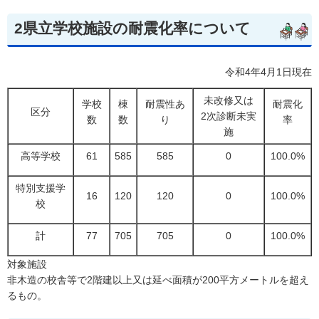
2県立学校施設の耐震化率について
令和4年4月1日現在
未改修又は
学校
棟
耐震性あ
耐震化
区分
2次診断未実
数
数
り
率
施
高等学校
61
585
585
0
100.0%
特別支援学
16
120
120
0
100.0%
校
計
77
705
705
0
100.0%
対象施設
非木造の校舎等で2階建以上又は延べ面積が200平方メートルを超え
るもの。