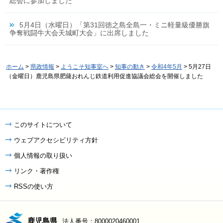
総会に参加しました
5月4日（水曜日）「第31回徳之島全島一・ミニ軽量級優勝旗
争奪戦闘牛大会天城町大会」に出席しました
ホーム
>
県政情報
>
ようこそ知事室へ
>
知事の動き
>
令和4年5月
> 5月27日
（金曜日）鹿児島県肥薩おれんじ鉄道利用促進協議会総会を開催しました
このサイトについて
ウェブアクセシビリティ方針
個人情報の取り扱い
リンク・著作権
RSSの使い方
鹿児島県
法人番号：8000020460001