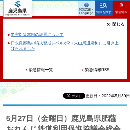
鹿児島県
閲覧支援・
情報を探す
緊急情報
Language
閉じる
災害対策本部の設置について
口永良部島の噴火警戒レベルが2（火山周辺規制）に引き上
げられました
緊急情報一覧
緊急情報RSS
更新日：2022年5月30日
5月27日（金曜日）鹿児島県肥薩
おれんじ鉄道利用促進協議会総会