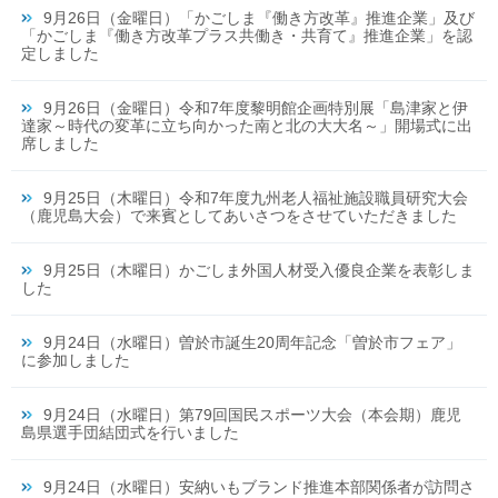
9月26日（金曜日）「かごしま『働き方改革』推進企業」及び
「かごしま『働き方改革プラス共働き・共育て』推進企業」を認
定しました
9月26日（金曜日）令和7年度黎明館企画特別展「島津家と伊
達家～時代の変革に立ち向かった南と北の大大名～」開場式に出
席しました
9月25日（木曜日）令和7年度九州老人福祉施設職員研究大会
（鹿児島大会）で来賓としてあいさつをさせていただきました
9月25日（木曜日）かごしま外国人材受入優良企業を表彰しま
した
9月24日（水曜日）曽於市誕生20周年記念「曽於市フェア」
に参加しました
9月24日（水曜日）第79回国民スポーツ大会（本会期）鹿児
島県選手団結団式を行いました
9月24日（水曜日）安納いもブランド推進本部関係者が訪問さ