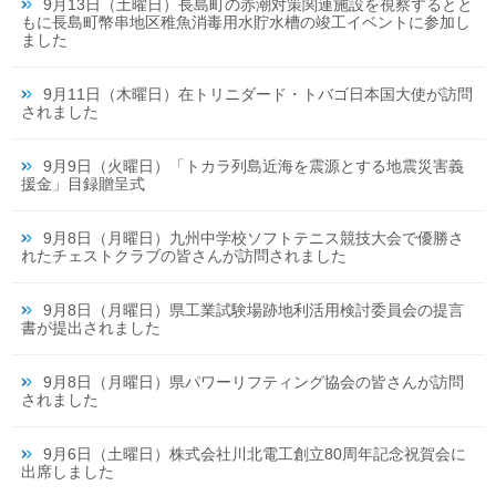
9月13日（土曜日）長島町の赤潮対策関連施設を視察するとと
もに長島町幣串地区稚魚消毒用水貯水槽の竣工イベントに参加し
ました
9月11日（木曜日）在トリニダード・トバゴ日本国大使が訪問
されました
9月9日（火曜日）「トカラ列島近海を震源とする地震災害義
援金」目録贈呈式
9月8日（月曜日）九州中学校ソフトテニス競技大会で優勝さ
れたチェストクラブの皆さんが訪問されました
9月8日（月曜日）県工業試験場跡地利活用検討委員会の提言
書が提出されました
9月8日（月曜日）県パワーリフティング協会の皆さんが訪問
されました
9月6日（土曜日）株式会社川北電工創立80周年記念祝賀会に
出席しました