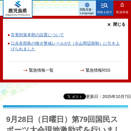
鹿児島県
閲覧支援・
情報を探す
緊急情報
Language
閉じる
災害対策本部の設置について
口永良部島の噴火警戒レベルが2（火山周辺規制）に引き上
げられました
緊急情報一覧
緊急情報RSS
更新日：2025年10月7日
9月28日（日曜日）第79回国民ス
ポーツ大会現地激励式を行いまし