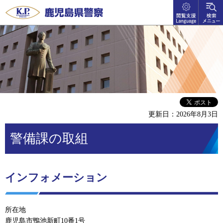
閲覧支
検索メ
鹿児島県警察
援
ニュー
language
更新日：2026年8月3日
警備課の取組
インフォメーション
所在地
鹿児島市鴨池新町10番1号