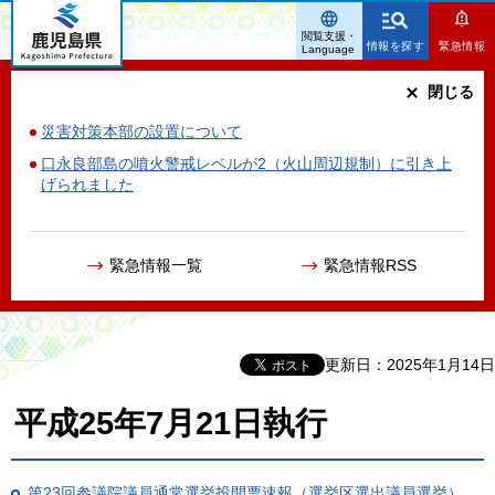
鹿児島県
閲覧支援・
情報を探す
緊急情報
Language
閉じる
災害対策本部の設置について
口永良部島の噴火警戒レベルが2（火山周辺規制）に引き上
げられました
緊急情報一覧
緊急情報RSS
更新日：2025年1月14日
平成25年7月21日執行
第23回参議院議員通常選挙投開票速報（選挙区選出議員選挙）