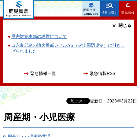
鹿児島県
閲覧支援・
情報を探す
緊急情報
Language
閉じる
災害対策本部の設置について
口永良部島の噴火警戒レベルが2（火山周辺規制）に引き上
げられました
緊急情報一覧
緊急情報RSS
更新日：2023年3月22日
周産期・小児医療
周産期・小児医療共通