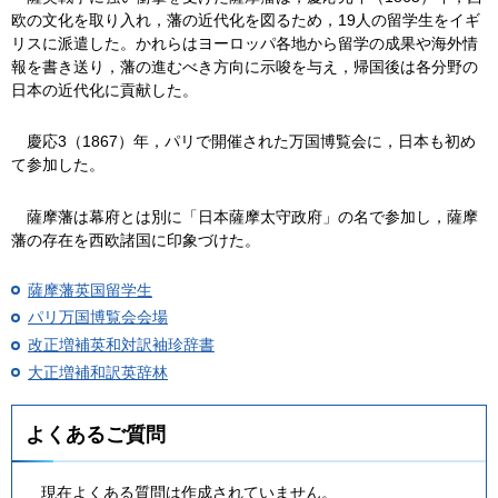
欧の文化を取り入れ，藩の近代化を図るため，19人の留学生をイギ
リスに派遣した。かれらはヨーロッパ各地から留学の成果や海外情
報を書き送り，藩の進むべき方向に示唆を与え，帰国後は各分野の
日本の近代化に貢献した。
慶
応3（1867）年，パリで開催された万国博覧会に，日本も初め
て参加した。
薩
摩藩は幕府とは別に「日本薩摩太守政府」の名で参加し，薩摩
藩の存在を西欧諸国に印象づけた。
薩摩藩英国留学生
パリ万国博覧会会場
改正増補英和対訳袖珍辞書
大正増補和訳英辞林
よくあるご質問
現在よくある質問は作成されていません。