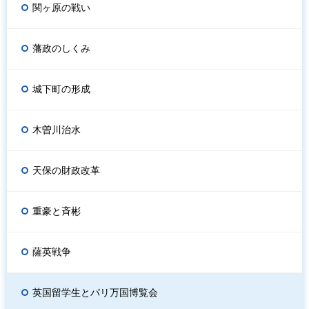
関ヶ原の戦い
藩政のしくみ
城下町の形成
木曽川治水
天保の財政改革
重豪と斉彬
薩英戦争
英国留学生とパリ万国博覧会