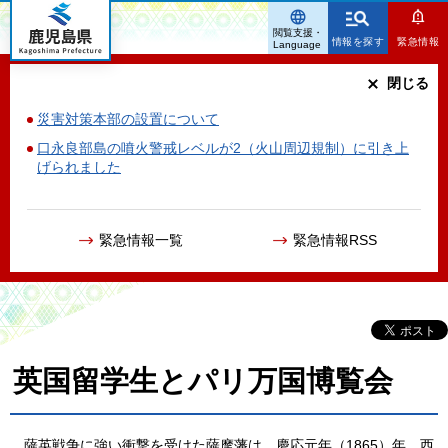
鹿児島県
閲覧支援・
情報を探す
緊急情報
Language
閉じる
災害対策本部の設置について
口永良部島の噴火警戒レベルが2（火山周辺規制）に引き上
げられました
緊急情報一覧
緊急情報RSS
英国留学生とパリ万国博覧会
薩
英戦争に強い衝撃を受けた薩摩藩は，慶応元年（1865）年，西