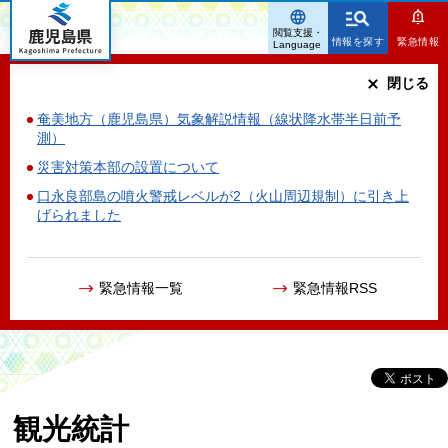
鹿児島県
閲覧支援・
情報を探す
緊急情報
Language
閉じる
奄美地方（鹿児島県）気象解説情報（線状降水帯半日前予
測）
災害対策本部の設置について
口永良部島の噴火警戒レベルが2（火山周辺規制）に引き上
げられました
緊急情報一覧
緊急情報RSS
観光統計