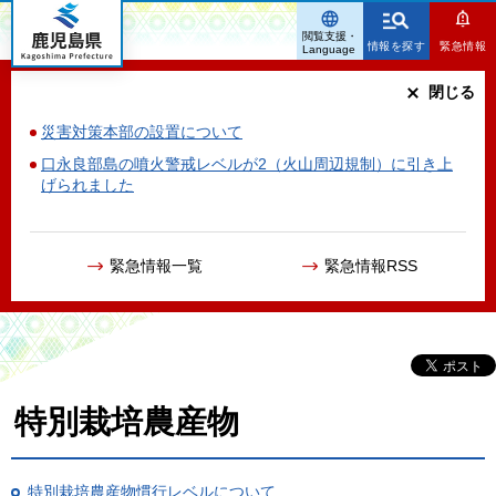
鹿児島県
閲覧支援・
情報を探す
緊急情報
Language
閉じる
災害対策本部の設置について
口永良部島の噴火警戒レベルが2（火山周辺規制）に引き上
げられました
緊急情報一覧
緊急情報RSS
特別栽培農産物
特別栽培農産物慣行レベルについて