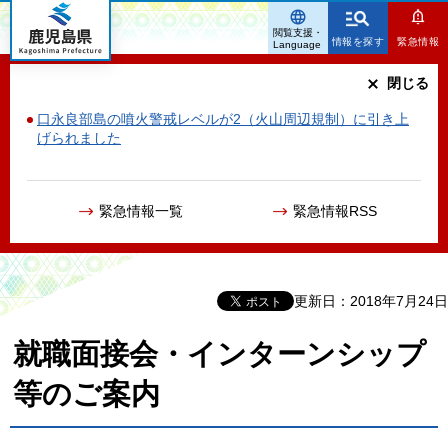
鹿児島県
閲覧支援・
情報を探す
緊急情報
Language
閉じる
口永良部島の噴火警戒レベルが2（火山周辺規制）に引き上
げられました
緊急情報一覧
緊急情報RSS
更新日：2018年7月24日
就職面接会・インターンシップ
等のご案内