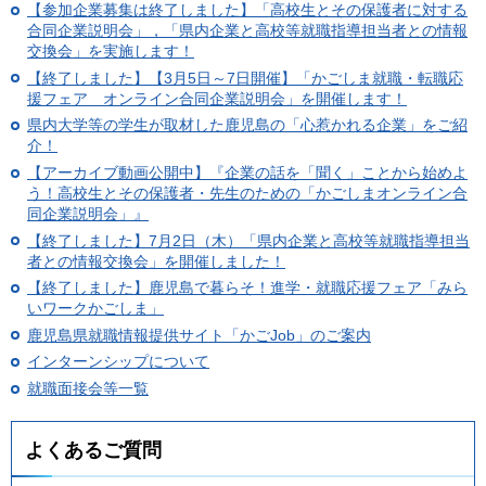
【参加企業募集は終了しました】「高校生とその保護者に対する
合同企業説明会」，「県内企業と高校等就職指導担当者との情報
交換会」を実施します！
【終了しました】【3月5日～7日開催】「かごしま就職・転職応
援フェア オンライン合同企業説明会」を開催します！
県内大学等の学生が取材した鹿児島の「心惹かれる企業」をご紹
介！
【アーカイブ動画公開中】『企業の話を「聞く」ことから始めよ
う！高校生とその保護者・先生のための「かごしまオンライン合
同企業説明会」』
【終了しました】7月2日（木）「県内企業と高校等就職指導担当
者との情報交換会」を開催しました！
【終了しました】鹿児島で暮らそ！進学・就職応援フェア「みら
いワークかごしま」
鹿児島県就職情報提供サイト「かごJob」のご案内
インターンシップについて
就職面接会等一覧
よくあるご質問