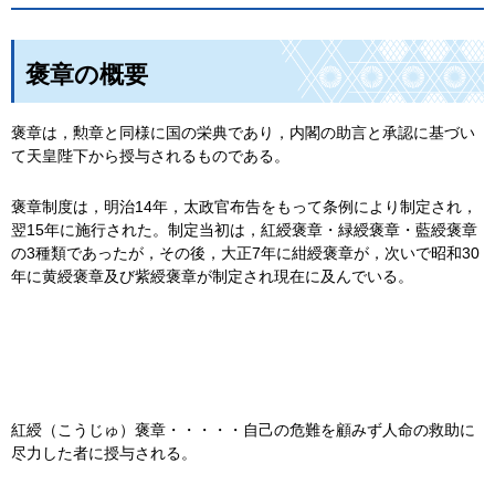
褒章の概要
褒章は，勲章と同様に国の栄典であり，内閣の助言と承認に基づい
て天皇陛下から授与されるものである。
褒章制度は，明治14年，太政官布告をもって条例により制定され，
翌15年に施行された。制定当初は，紅綬褒章・緑綬褒章・藍綬褒章
の3種類であったが，その後，大正7年に紺綬褒章が，次いで昭和30
年に黄綬褒章及び紫綬褒章が制定され現在に及んでいる。
紅綬（こうじゅ）褒章・・・・・自己の危難を顧みず人命の救助に
尽力した者に授与される。