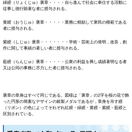
緑綬（りょくじゅ）褒章・・・・自ら進んで社会に奉仕する活動に
従事し徳行顕著な者に授与される。
黄綬（おうじゅ）褒章・・・・・業務に精励して衆民の模範である
者に授与される。
紫綬（しじゅ）褒章・・・・・・・学術・芸術上の発明，改良，創
作に関して事績の著しい者に授与される。
藍綬（らんじゅ）褒章・・・・・公衆の利益を興し成績著明なる者
又は公同の事務に尽力した者に授与される。
褒章の章身はすべて同じである。図様は「褒章」の2字を桜の花で飾
った円形の簡素なデザインの銀製メダルであるが，章身を吊す綬
（リボン）の色によってそれぞれ紅綬・緑綬・黄綬・紫綬・藍綬と
区別されている。