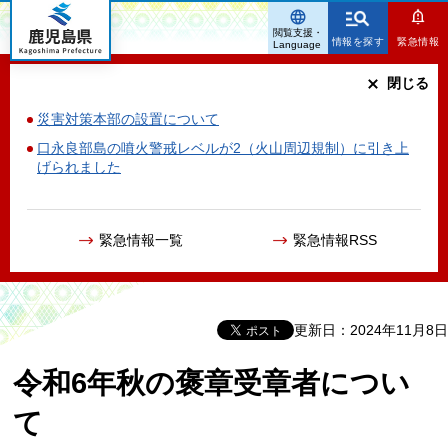
鹿児島県
閲覧支援・
情報を探す
緊急情報
Language
閉じる
災害対策本部の設置について
口永良部島の噴火警戒レベルが2（火山周辺規制）に引き上
げられました
緊急情報一覧
緊急情報RSS
更新日：2024年11月8日
令和6年秋の褒章受章者につい
て