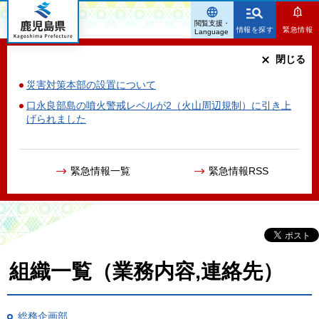
鹿児島県
閲覧支援・
情報を探す
緊急情報
Language
閉じる
災害対策本部の設置について
口永良部島の噴火警戒レベルが2（火山周辺規制）に引き上
げられました
緊急情報一覧
緊急情報RSS
組織一覧（業務内容,連絡先）
総務企画部