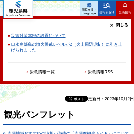
鹿児島県
閲覧支援・
情報を探す
緊急情報
Language
閉じる
災害対策本部の設置について
口永良部島の噴火警戒レベルが2（火山周辺規制）に引き上
げられました
緊急情報一覧
緊急情報RSS
更新日：2023年10月2日
観光パンフレット
南薩地域おすすめの情報が満載の「南薩摩観光ガイド」について