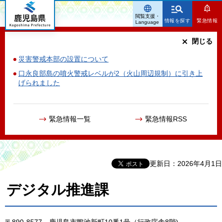
鹿児島県
閲覧支援・
情報を探す
緊急情報
Language
閉じる
災害警戒本部の設置について
口永良部島の噴火警戒レベルが2（火山周辺規制）に引き上
げられました
緊急情報一覧
緊急情報RSS
更新日：2026年4月1日
デジタル推進課