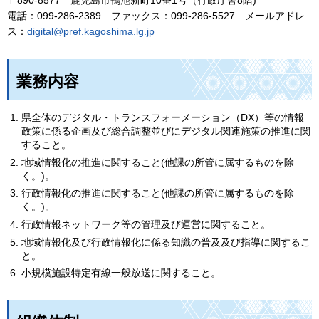
〒890-8577
鹿児
島市鴨池新町10番1号（行政庁舎8階)
電話：099-286-2389
フ
ァックス：099-286-5527
メ
ールアドレ
ス：
digital@pref.kagoshima.lg.jp
業務内容
県全体のデジタル・トランスフォーメーション（DX）等の情報
政策に係る企画及び総合調整並びにデジタル関連施策の推進に関
すること。
地域情報化の推進に関すること(他課の所管に属するものを除
く。)。
行政情報化の推進に関すること(他課の所管に属するものを除
く。)。
行政情報ネットワーク等の管理及び運営に関すること。
地域情報化及び行政情報化に係る知識の普及及び指導に関するこ
と。
小規模施設特定有線一般放送に関すること。