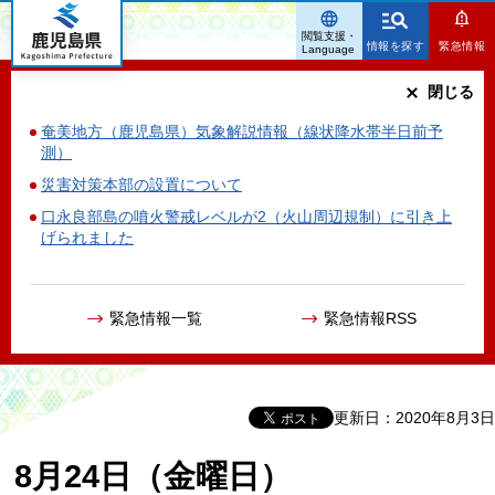
鹿児島県
閲覧支援・
情報を探す
緊急情報
Language
閉じる
奄美地方（鹿児島県）気象解説情報（線状降水帯半日前予
測）
災害対策本部の設置について
口永良部島の噴火警戒レベルが2（火山周辺規制）に引き上
げられました
緊急情報一覧
緊急情報RSS
更新日：2020年8月3日
8月24日（金曜日）