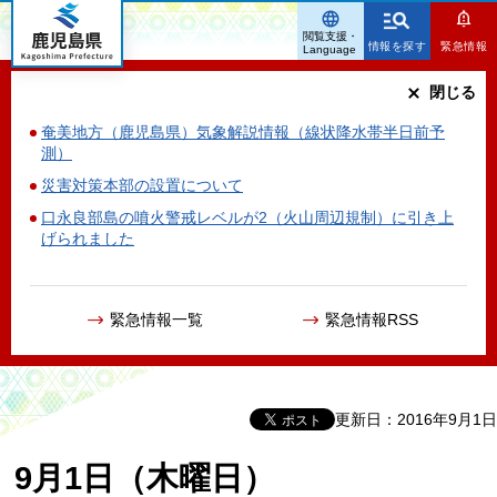
鹿児島県
閲覧支援・
情報を探す
緊急情報
Language
閉じる
奄美地方（鹿児島県）気象解説情報（線状降水帯半日前予
測）
災害対策本部の設置について
口永良部島の噴火警戒レベルが2（火山周辺規制）に引き上
げられました
緊急情報一覧
緊急情報RSS
更新日：2016年9月1日
9月1日（木曜日）