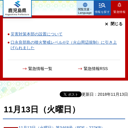
鹿児島県
閲覧支援・
情報を探す
緊急情報
Language
閉じる
災害対策本部の設置について
口永良部島の噴火警戒レベルが2（火山周辺規制）に引き上
げられました
緊急情報一覧
緊急情報RSS
更新日：2018年11月13日
11月13日（火曜日）
11月13日（火曜日）第3468号（PDF：222KB）