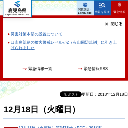
鹿児島県
閲覧支援・
情報を探す
緊急情報
Language
閉じる
災害対策本部の設置について
口永良部島の噴火警戒レベルが2（火山周辺規制）に引き上
げられました
緊急情報一覧
緊急情報RSS
更新日：2018年12月18日
12月18日（火曜日）
12月18日（火曜日）第3478号（PDF：293KB）