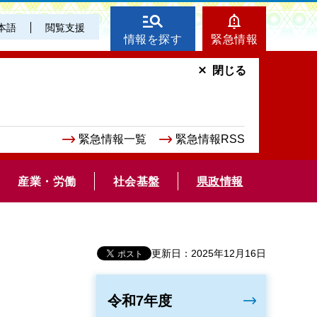
本語
閲覧支援
情報を探す
緊急情報
閉じる
緊急情報一覧
緊急情報RSS
産業・労働
社会基盤
県政情報
更新日：2025年12月16日
令和7年度