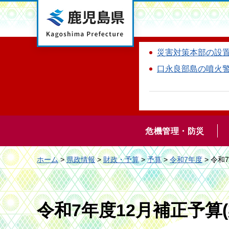
鹿児島県
災害対策本部の設
口永良部島の噴火
危機管理・防災
ホーム
>
県政情報
>
財政・予算
>
予算
>
令和7年度
> 令和
令和7年度12月補正予算