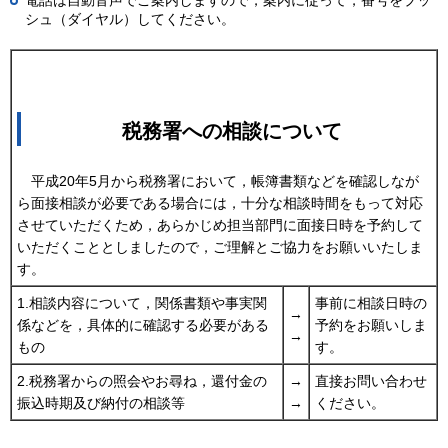
電話は自動音声でご案内しますので，案内に従って，番号をプッ
シュ（ダイヤル）してください。
税務署への相談について
平
成20年5月から税務署において，帳簿書類などを確認しなが
ら面接相談が必要である場合には，十分な相談時間をもって対応
させていただくため，あらかじめ担当部門に面接日時を予約して
いただくこととしましたので，ご理解とご協力をお願いいたしま
す。
1.相談内容について，関係書類や事実関
事前に相談日時の
→
係などを，具体的に確認する必要がある
予約をお願いしま
→
もの
す。
2.税務署からの照会やお尋ね，還付金の
→
直接お問い合わせ
振込時期及び納付の相談等
→
ください。