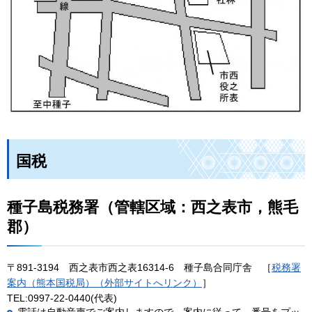
国税
種子島税務署（管轄区域：西之表市，熊毛
郡）
〒891-3194
西
之表市西之表16314-6
種
子島合同庁舎
［
税務署
案内（熊本国税局）（外部サイトへリンク）
］
TEL:0997-22-0440(代表)