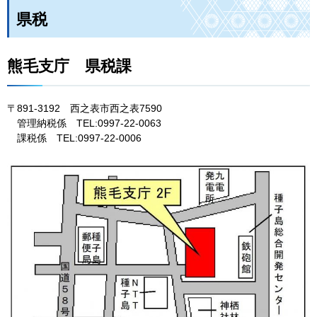
県税
熊毛支庁
県
税課
〒891-3192
西
之表市西之表7590
管
理納税係
T
EL:0997-22-0063
課
税係
TEL
:0997-22-0006