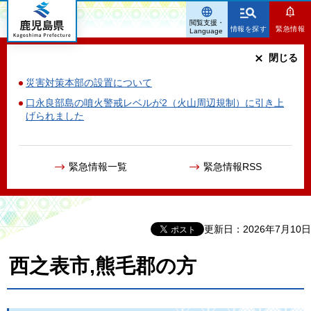
鹿児島県
閲覧支援・
情報を探す
緊急情報
Language
閉じる
災害対策本部の設置について
口永良部島の噴火警戒レベルが2（火山周辺規制）に引き上
げられました
緊急情報一覧
緊急情報RSS
更新日：2026年7月10日
西之表市,熊毛郡の方