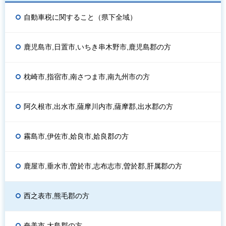
自動車税に関すること（県下全域）
鹿児島市,日置市,いちき串木野市,鹿児島郡の方
枕崎市,指宿市,南さつま市,南九州市の方
阿久根市,出水市,薩摩川内市,薩摩郡,出水郡の方
霧島市,伊佐市,姶良市,姶良郡の方
鹿屋市,垂水市,曽於市,志布志市,曽於郡,肝属郡の方
西之表市,熊毛郡の方
奄美市,大島郡の方