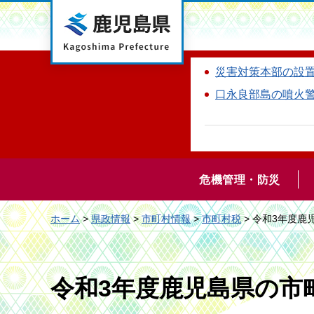
鹿児島県
災害対策本部の設
口永良部島の噴火
危機管理・防災
ホーム
>
県政情報
>
市町村情報
>
市町村税
> 令和3年度鹿
令和3年度鹿児島県の市