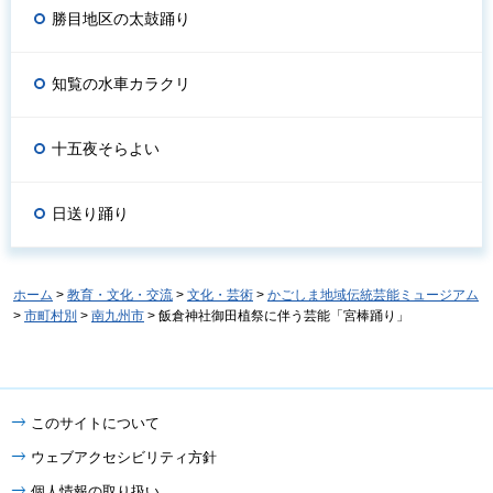
勝目地区の太鼓踊り
知覧の水車カラクリ
十五夜そらよい
日送り踊り
ホーム
>
教育・文化・交流
>
文化・芸術
>
かごしま地域伝統芸能ミュージアム
>
市町村別
>
南九州市
> 飯倉神社御田植祭に伴う芸能「宮棒踊り」
このサイトについて
ウェブアクセシビリティ方針
個人情報の取り扱い