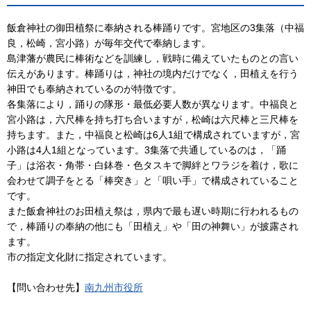
飯倉神社の御田植祭に奉納される棒踊りです。宮地区の3集落（中福
良，松崎，宮小路）が毎年交代で奉納します。
島津藩が農民に棒術などを訓練し，戦時に備えていたものとの言い
伝えがあります。棒踊りは，神社の境内だけでなく，田植えを行う
神田でも奉納されているのが特徴です。
各集落により，踊りの隊形・最低必要人数が異なります。中福良と
宮小路は，六尺棒を持ち打ち合いますが，松崎は六尺棒と三尺棒を
持ちます。また，中福良と松崎は6人1組で構成されていますが，宮
小路は4人1組となっています。3集落で共通しているのは，「踊
子」は浴衣・角帯・白鉢巻・色タスキで脚絆とワラジを着け，歌に
会わせて調子をとる「棒突き」と「唄い手」で構成されていること
です。
また飯倉神社のお田植え祭は，県内で最も遅い時期に行われるもの
で，棒踊りの奉納の他にも「田植え」や「田の神舞い」が披露され
ます。
市の指定文化財に指定されています。
【問い合わせ先】
南九州市役所