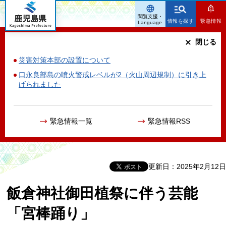
鹿児島県
閲覧支援・
情報を探す
緊急情報
Language
閉じる
災害対策本部の設置について
口永良部島の噴火警戒レベルが2（火山周辺規制）に引き上
げられました
緊急情報一覧
緊急情報RSS
更新日：2025年2月12日
飯倉神社御田植祭に伴う芸能
「宮棒踊り」