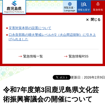
鹿児島県
閲覧支援・
情報を探す
緊急情報
Language
閉じる
災害対策本部の設置について
口永良部島の噴火警戒レベルが2（火山周辺規制）に引き上
げられました
緊急情報一覧
緊急情報RSS
更新日：2026年2月9日
令和7年度第3回鹿児島県文化芸
術振興審議会の開催について