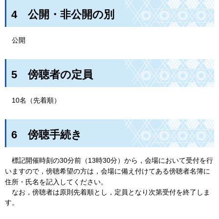
4
公
開・非公開の別
公
開
5
傍
聴者の定員
1
0名（先着順）
6
傍
聴手続き
標
記開催時刻の30分前（13時30分）から，会場において受付を行
いますので，傍聴希望の方は，会場に備え付けてある傍聴者名簿に
住所・氏名を記入してください。
な
お，傍聴者は原則先着順とし，定員となり次第受付を終了しま
す。