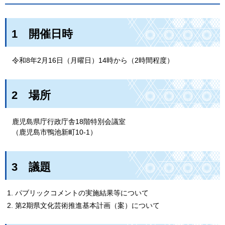
1
開
催日時
令
和8年2月16日（月曜日）14時から（2時間程度）
2
場
所
鹿
児島県庁行政庁舎18階特別会議室
（
鹿児島市鴨池新町10-1）
3
議
題
パブリックコメントの実施結果等について
第2期県文化芸術推進基本計画（案）について