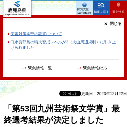
鹿児島県
閲覧支援・
情報を探す
緊急情報
Language
閉じる
災害対策本部の設置について
口永良部島の噴火警戒レベルが2（火山周辺規制）に引き上
げられました
緊急情報一覧
緊急情報RSS
更新日：2023年12月22日
「第53回九州芸術祭文学賞」最
終選考結果が決定しました