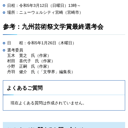
日程：令和5年3月12日（日曜日）13時～
場所：ニューウェルシティ宮崎（宮崎市）
参考：九州芸術祭文学賞最終選考会
日
程
：令和5年1月26日（木曜日）
選考委員
五木
寛
之
氏
（作家）
村田
喜
代子
氏
（作家）
小野
正
嗣
氏
（作家）
丹羽
健
介
氏
（「文學界」編集長）
よくあるご質問
現在よくある質問は作成されていません。