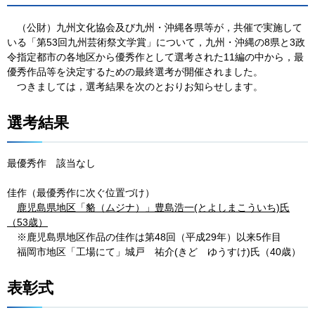
（
公財）九州文化協会及び九州・沖縄各県等が，共催で実施して
いる「第53回九州芸術祭文学賞」について，九州・沖縄の8県と3政
令指定都市の各地区から優秀作として選考された11編の中から，最
優秀作品等を決定するための最終選考が開催されました。
つ
きましては，選考結果を次のとおりお知らせします。
選考結果
最優秀作
該
当なし
佳作（最優秀作に次ぐ位置づけ）
鹿
児島県地区「貉（ムジナ）」豊島浩一(とよしまこういち)氏
（53歳）
※
鹿児島県地区作品の佳作は第48回（平成29年）以来5作目
福
岡市地区「工場にて」城戸
祐
介(きど
ゆ
うすけ)氏（40歳）
表彰式