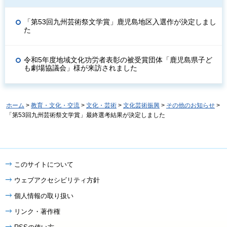
「第53回九州芸術祭文学賞」鹿児島地区入選作が決定しまし
た
令和5年度地域文化功労者表彰の被受賞団体「鹿児島県子ど
も劇場協議会」様が来訪されました
ホーム
>
教育・文化・交流
>
文化・芸術
>
文化芸術振興
>
その他のお知らせ
>
「第53回九州芸術祭文学賞」最終選考結果が決定しました
このサイトについて
ウェブアクセシビリティ方針
個人情報の取り扱い
リンク・著作権