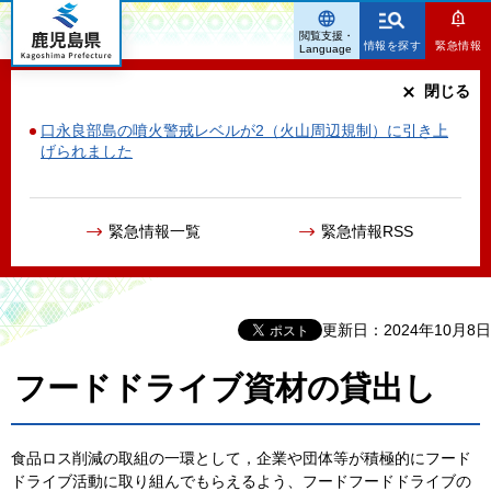
鹿児島県
閲覧支援・
情報を探す
緊急情報
Language
閉じる
口永良部島の噴火警戒レベルが2（火山周辺規制）に引き上
げられました
緊急情報一覧
緊急情報RSS
更新日：2024年10月8日
フードドライブ資材の貸出し
食品ロス削減の取組の一環として，企業や団体等が積極的にフード
ドライブ活動に取り組んでもらえるよう、フードフードドライブの