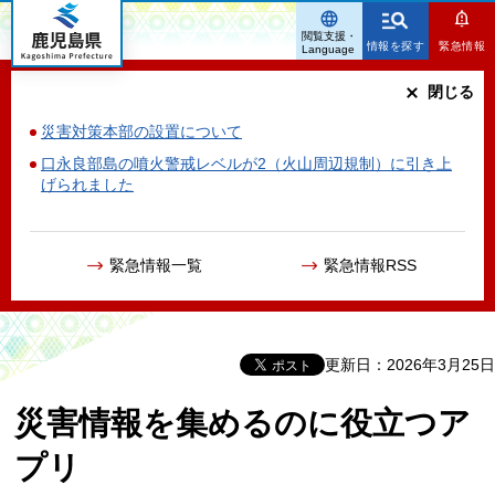
鹿児島県
閲覧支援・
情報を探す
緊急情報
Language
閉じる
災害対策本部の設置について
口永良部島の噴火警戒レベルが2（火山周辺規制）に引き上
げられました
緊急情報一覧
緊急情報RSS
更新日：2026年3月25日
災害情報を集めるのに役立つア
プリ