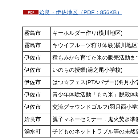
姶良・伊佐地区（PDF：856KB）
霧島市
キーホルダー作り(横川地区)
霧島市
キウイフルーツ狩り体験(横川地区
伊佐市
種もみから育てた米の販売活動まで
伊佐市
いのちの授業(湯之尾小学校)
伊佐市
はつ☆フェス(PTAバザー)(羽月小
伊佐市
青少年体験活動「もち米」脱穀体験
伊佐市
交流グラウンドゴルフ(羽月西小学
姶良市
親子マネーセミナー，鬼火焚き準備
湧水町
子どものネットトラブル等の未然防