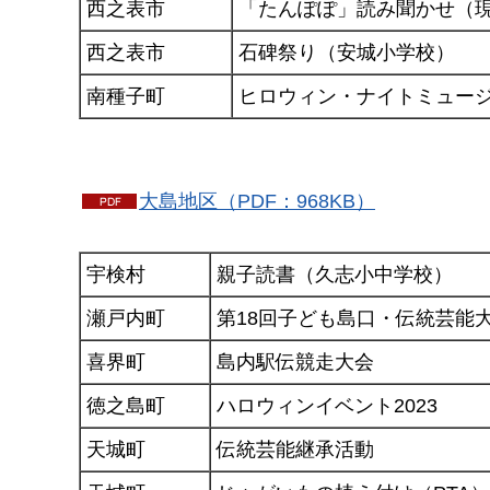
西之表市
「たんぽぽ」読み聞かせ（
西之表市
石碑祭り（安城小学校）
南種子町
ヒロウィン・ナイトミュー
大島地区（PDF：968KB）
宇検村
親子読書（久志小中学校）
瀬戸内町
第18回子ども島口・伝統芸能
喜界町
島内駅伝競走大会
徳之島町
ハロウィンイベント2023
天城町
伝統芸能継承活動