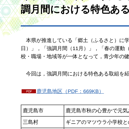
調月間における特色あ
本
県が推進している「郷土（ふるさと）に学
日）」，「強調月間（11月）」，「春の運動（
校・職場・地域等が一体となって，青少年の
今
回は，強調月間における特色ある取組を
鹿児島地区（PDF：669KB）
鹿児島市
鹿児島市秋の心豊かで元気
三島村
ギニアのマツウラ小学校と