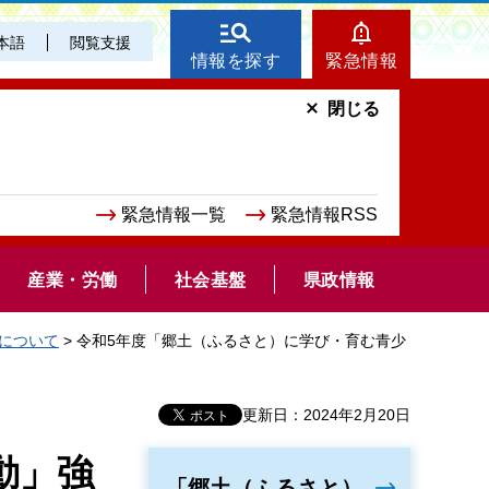
本語
閲覧支援
情報を探す
緊急情報
閉じる
緊急情報一覧
緊急情報RSS
産業・労働
社会基盤
県政情報
について
> 令和5年度「郷土（ふるさと）に学び・育む青少
更新日：2024年2月20日
動」強
「郷土（ふるさと）