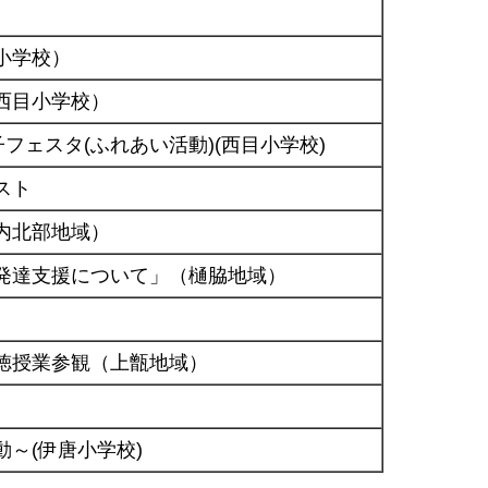
小学校）
西目小学校）
フェスタ(ふれあい活動)(西目小学校)
スト
内北部地域）
発達支援について」（樋脇地域）
徳授業参観（上甑地域）
～(伊唐小学校)