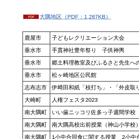
大隅地区（PDF：1,287KB）
鹿屋市
子どもレクリエーション大会
垂水市
手貫神社豊年祭り
子
供神輿
垂水市
郷土料理教室及びふるさと先生へ
垂水市
松ヶ崎地区公民館
志布志市
伊﨑田和紙「枝打ち」・「外皮取
大崎町
人権フェスタ2023
南大隅町
いい歯ニッコリ佐多っ子週間学校
南大隅町
南大隅高校出前授業（神山小学校
南大隅町
1小中合同食に関する授業
2
小中