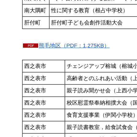
南大隅町
性に関する教育（根占中学校）
肝付町
肝付町子ども会創作活動大会
熊毛地区（PDF：1,275KB）
西之表市
チェンジアップ榕城（榕城
西之表市
高齢者とのふれあい活動（
西之表市
親子読み聞かせ会（上西小
西之表市
校区慰霊祭奉納相撲大会（
西之表市
食育支援事業（伊関小学校
西之表市
親子読書教室，給食試食会