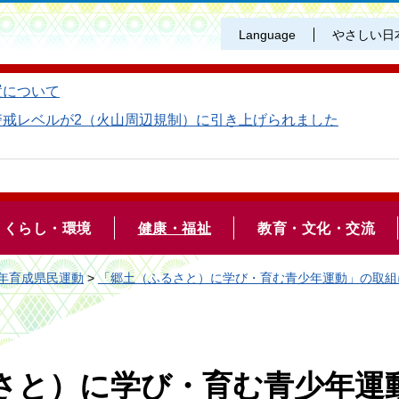
Language
やさしい日
置について
警戒レベルが2（火山周辺規制）に引き上げられました
くらし・環境
健康・福祉
教育・文化・交流
年育成県民運動
>
「郷土（ふるさと）に学び・育む青少年運動」の取組
さと）に学び・育む青少年運