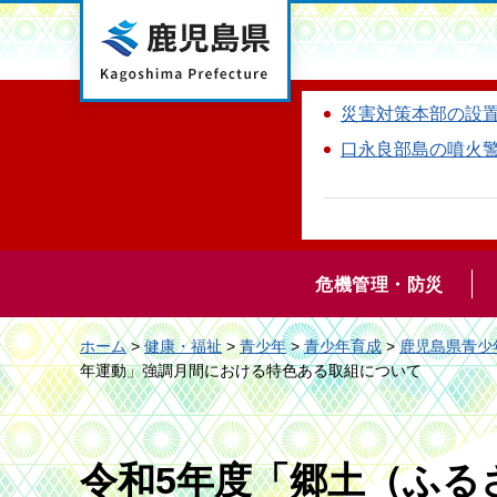
鹿児島県
災害対策本部の設
口永良部島の噴火
危機管理・防災
ホーム
>
健康・福祉
>
青少年
>
青少年育成
>
鹿児島県青少
年運動」強調月間における特色ある取組について
令和5年度「郷土（ふる