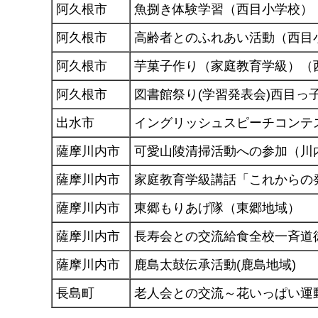
阿久根市
魚捌き体験学習（西目小学校）
阿久根市
高齢者とのふれあい活動（西目
阿久根市
芋菓子作り（家庭教育学級）（
阿久根市
図書館祭り(学習発表会)西目っ子
出水市
イングリッシュスピーチコンテ
薩摩川内市
可愛山陵清掃活動への参加（川
薩摩川内市
家庭教育学級講話「これからの
薩摩川内市
東郷もりあげ隊（東郷地域）
薩摩川内市
長寿会との交流給食全校一斉道
薩摩川内市
鹿島太鼓伝承活動(鹿島地域)
長島町
老人会との交流～花いっぱい運動