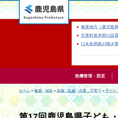
鹿児島県
奄美地方（鹿児島
災害対策本部の設
口永良部島の噴火
危機管理・防災
ホーム
>
健康・福祉
>
結婚，妊娠・出産，子育て
>
子ども
第17回鹿児島県子ども