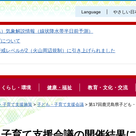
Language
やさしい日
県）気象解説情報（線状降水帯半日前予測）
置について
警戒レベルが2（火山周辺規制）に引き上げられました
くらし・環境
健康・福祉
教育・文化・交流
・子育て支援施策
>
子ども・子育て支援会議
> 第17回鹿児島県子ども
・子育て支援会議の開催結果