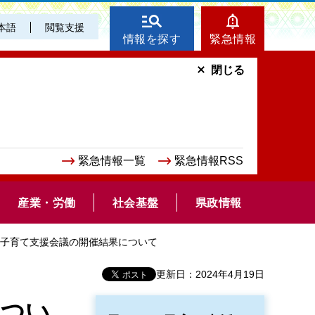
本語
閲覧支援
情報を探す
緊急情報
閉じる
緊急情報一覧
緊急情報RSS
産業・労働
社会基盤
県政情報
・子育て支援会議の開催結果について
更新日：2024年4月19日
につい