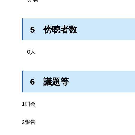
5
傍聴者数
0人
6
議題等
1開会
2報告