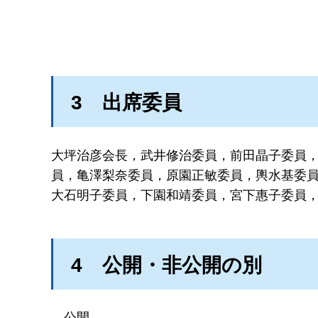
3
出席委員
大坪治彦会長，武井修治委員，前田晶子委員
員，亀澤梨奈委員，原園正敏委員，輿水基委
大石明子委員，下園和靖委員，宮下惠子委員，
4
公開・非公開の別
公
開