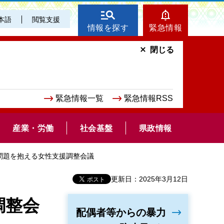
本語
閲覧支援
情報を探す
緊急情報
閉じる
緊急情報一覧
緊急情報RSS
産業・労働
社会基盤
県政情報
な問題を抱える女性支援調整会議
更新日：2025年3月12日
調整会
配偶者等からの暴力