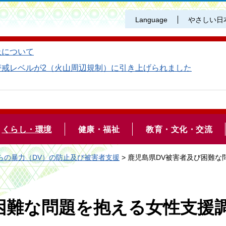
Language
やさしい日
止について
警戒レベルが2（火山周辺規制）に引き上げられました
くらし・環境
健康・福祉
教育・文化・交流
らの暴力（DV）の防止及び被害者支援
> 鹿児島県DV被害者及び困難
困難な問題を抱える女性支援