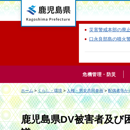
鹿児島県
災害警戒本部の廃
口永良部島の噴火
危機管理・防災
ホーム
>
くらし・環境
>
人権・男女共同参画
>
配偶者等か
鹿児島県DV被害者及び