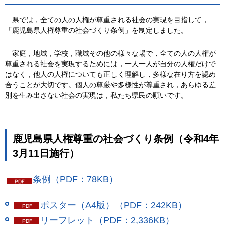
県
では，全ての人の人権が尊重される社会の実現を目指して，
「鹿児島県人権尊重の社会づくり条例」を制定しました。
家
庭，地域，学校，職域その他の様々な場で，全ての人の人権が
尊重される社会を実現するためには，一人一人が自分の人権だけで
はなく，他人の人権についても正しく理解し，多様な在り方を認め
合うことが大切です。個人の尊厳や多様性が尊重され，あらゆる差
別を生み出さない社会の実現は，私たち県民の願いです。
鹿児島県人権尊重の社会づくり条例（令和4年
3月11日施行）
条例（PDF：78KB）
ポスター（A4版）（PDF：242KB）
リーフレット（PDF：2,336KB）