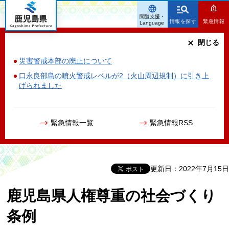
鹿児島県
閲覧支援・
情報を探す
緊急情報
Language
閉じる
災害警戒本部の廃止について
口永良部島の噴火警戒レベルが2（火山周辺規制）に引き上
げられました
緊急情報一覧
緊急情報RSS
更新日：2022年7月15日
鹿児島県人権尊重の社会づくり
条例