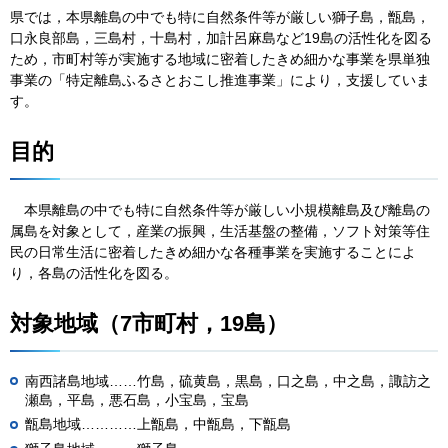
県では，本県離島の中でも特に自然条件等が厳しい獅子島，甑島，
口永良部島，三島村，十島村，加計呂麻島など19島の活性化を図る
ため，市町村等が実施する地域に密着したきめ細かな事業を県単独
事業の「特定離島ふるさとおこし推進事業」により，支援していま
す。
目的
本県
離島の中でも特に自然条件等が厳しい小規模離島及び離島の
属島を対象として，産業の振興，生活基盤の整備，ソフト対策等住
民の日常生活に密着したきめ細かな各種事業を実施することによ
り，各島の活性化を図る。
対象地域（7市町村，19島）
南西諸島地域……竹島，硫黄島，黒島，口之島，中之島，諏訪之
瀬島，平島，悪石島，小宝島，宝島
甑島地域…………上甑島，中甑島，下甑島