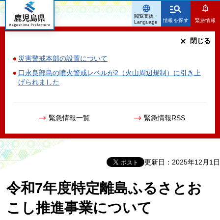
鹿児島県
閲覧支援・
情報を探す
緊急情報
Language
閉じる
災害警戒本部の設置について
口永良部島の噴火警戒レベルが2（火山周辺規制）に引き上
げられました
緊急情報一覧
緊急情報RSS
更新日：2025年12月1日
令和7年度特定離島ふるさとお
こし推進事業について