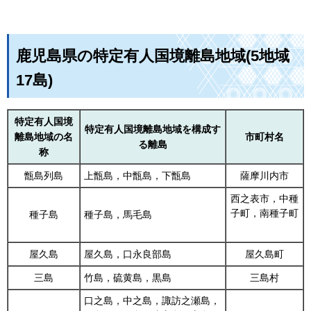
鹿児島県の特定有人国境離島地域(5地域
17島)
特定有人国境
特定有人国境離島地域を構成す
離島地域の名
市町村名
る離島
称
甑島列島
上甑島，中甑島，下甑島
薩摩川内市
西之表市，中種
子町，南種子町
種子島
種子島，馬毛島
屋久島
屋久島，口永良部島
屋久島町
三島
竹島，硫黄島，黒島
三島村
口之島，中之島，諏訪之瀬島，