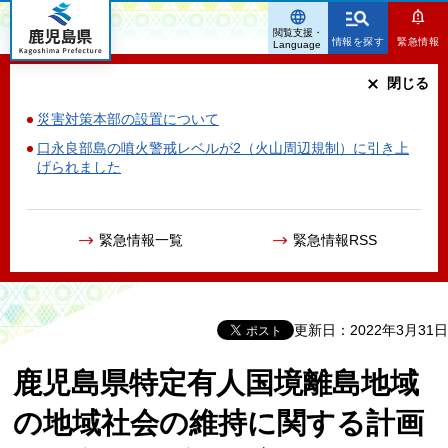
鹿児島県
閲覧支援・
情報を探す
緊急情報
Language
閉じる
災害対策本部の設置について
口永良部島の噴火警戒レベルが2（火山周辺規制）に引き上
げられました
緊急情報一覧
緊急情報RSS
更新日：2022年3月31日
鹿児島県特定有人国境離島地域
の地域社会の維持に関する計画