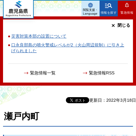
鹿児島県
閲覧支援・
情報を探す
緊急情報
Language
閉じる
災害対策本部の設置について
口永良部島の噴火警戒レベルが2（火山周辺規制）に引き上
げられました
緊急情報一覧
緊急情報RSS
更新日：2022年3月18日
瀬戸内町