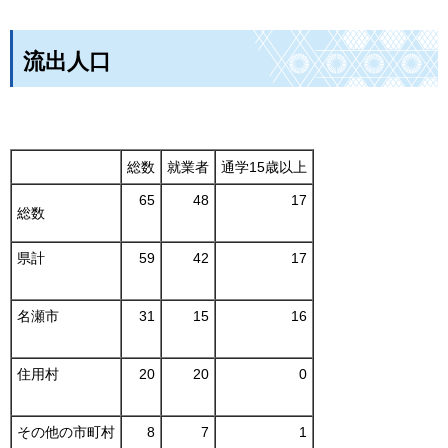
流出人口
総数
就業者
通学15歳以上
65
48
17
総数
県計
59
42
17
名瀬市
31
15
16
住用村
20
20
0
その他の市町村
8
7
1