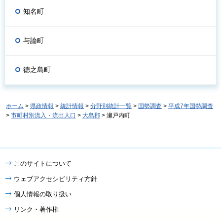
知名町
与論町
徳之島町
ホーム
>
県政情報
>
統計情報
>
分野別統計一覧
>
国勢調査
>
平成7年国勢調査
>
市町村別流入・流出人口
>
大島郡
> 瀬戸内町
このサイトについて
ウェブアクセシビリティ方針
個人情報の取り扱い
リンク・著作権