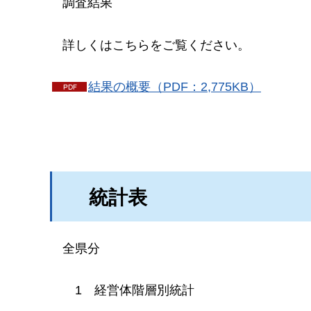
調
査結果
詳しくはこちらをご覧ください。
結果の概要（PDF：2,775KB）
統
計表
全
県分
1
経
営体階層別統計