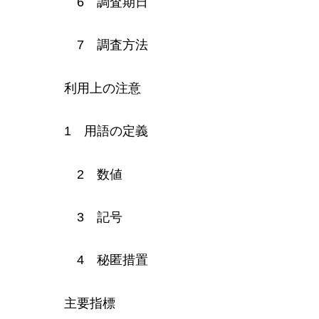
6
調査
期日
7
調査
方法
利
用上の注意
1
用語
の定義
2
数値
3
記号
4
秘匿
措置
主
要指標