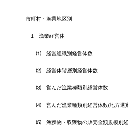
市
町村・漁業地区別
1
漁業
経営体
⑴
経
営組織別経営体数
⑵
経
営体階層別経営体数
⑶
営
んだ漁業種類別経営体数
⑷
営
んだ漁業種類別経営体数(地方選
⑸
漁
獲物・収獲物の販売金額規模別