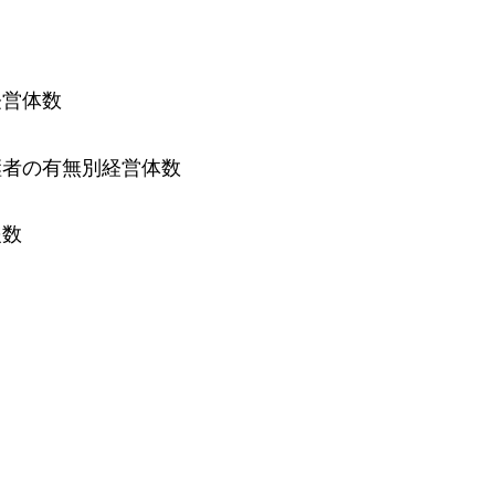
経営体数
継者の有無別経営体数
隻数