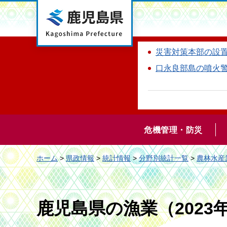
鹿児島県
災害対策本部の設
口永良部島の噴火
危機管理・防災
ホーム
>
県政情報
>
統計情報
>
分野別統計一覧
>
農林水産
鹿児島県の漁業（202