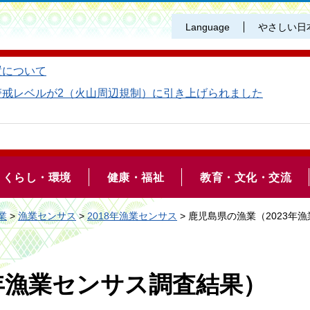
Language
やさしい日
置について
警戒レベルが2（火山周辺規制）に引き上げられました
くらし・環境
健康・福祉
教育・文化・交流
業
>
漁業センサス
>
2018年漁業センサス
> 鹿児島県の漁業（2023年
3年漁業センサス調査結果）