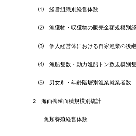
⑴
経
営組織別経営体数
⑵
漁
獲物・収獲物の販売金額規模別
⑶
個
人経営体における自家漁業の後
⑷
漁
船隻数・動力漁船トン数規模別
⑸
男
女別・年齢階層別漁業就業者数
2
海
面養殖面積規模別統計
魚類養殖経営体数