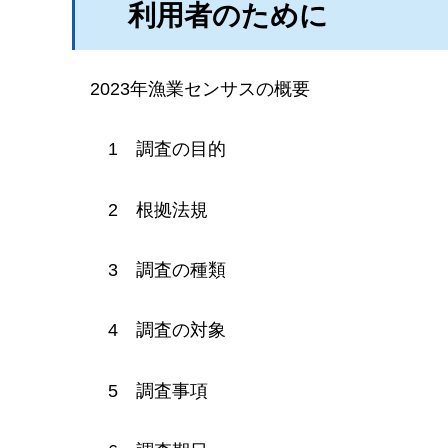
利用者のために
2
023年漁業センサスの概要
1
調
査の目的
2
根拠
法規
3
調査
の種類
4
調査
の対象
5
調査
事項