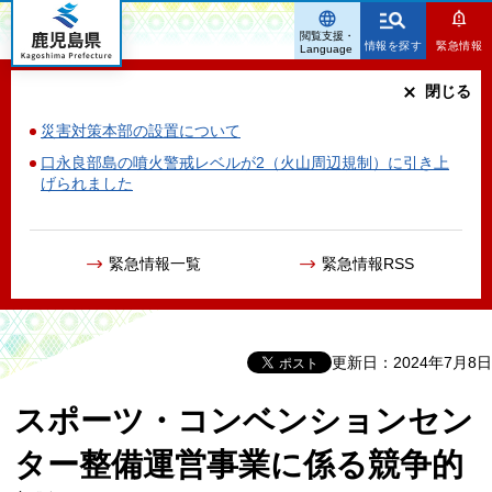
鹿児島県
閲覧支援・
情報を探す
緊急情報
Language
閉じる
災害対策本部の設置について
口永良部島の噴火警戒レベルが2（火山周辺規制）に引き上
げられました
緊急情報一覧
緊急情報RSS
更新日：2024年7月8日
スポーツ・コンベンションセン
ター整備運営事業に係る競争的