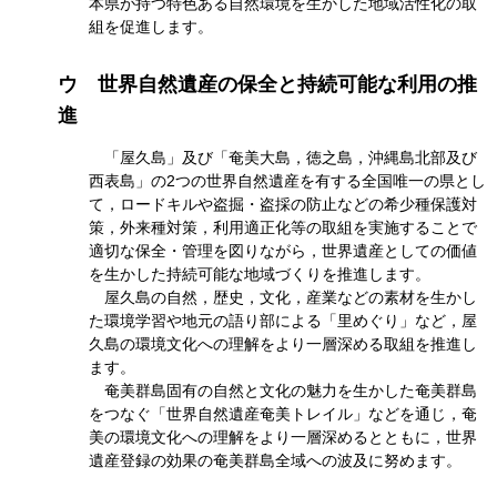
本県が持つ特色ある自然環境を生かした地域活性化の取
組を促進します。
ウ
世界自然遺産の保全と持続可能な利用の推
進
「屋久島」及び「奄美大島，徳之島，沖縄島北部及び
西表島」の2つの世界自然遺産を有する全国唯一の県とし
て，ロードキルや盗掘・盗採の防止などの希少種保護対
策，外来種対策，利用適正化等の取組を実施することで
適切な保全・管理を図りながら，世界遺産としての価値
を生かした持続可能な地域づくりを推進します。
屋久島の自然，歴史，文化，産業などの素材を生かし
た環境学習や地元の語り部による「里めぐり」など，屋
久島の環境文化への理解をより一層深める取組を推進し
ます。
奄美群島固有の自然と文化の魅力を生かした奄美群島
をつなぐ「世界自然遺産奄美トレイル」などを通じ，奄
美の環境文化への理解をより一層深めるとともに，世界
遺産登録の効果の奄美群島全域への波及に努めます。