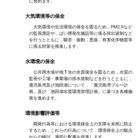
に努めます。
大気環境等の保全
大気環境や生活環境の保全を図るため，PM2.5など
の監視測定や，ばい煙発生施設等に係る排出規制など
を行うとともに，騒音・振動，悪臭，有害化学物質等
に係る対策を推進します。
水環境の保全
公共用水域や地下水の水質保全を図るため，水質の
監視や工場・事業場の排水規制などを行うとともに，
鹿児島湾及び池田湖について，「鹿児島湾ブルー計
画」及び「池田湖水質環境管理計画」に基づき各種施
策を進めます。
環境影響評価等
開発行為等における環境保全上の支障を未然に防止
するため，これらの行為について，環境保全上の観点
からの検討，適切な配慮を促進します。