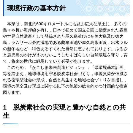
環境行政の基本方針
本県は，南
北約600キロメートルにも及ぶ広大な県土に，多くの
島々や長い海岸線を有し，日本で初めて国立公園に指定された霧島
や世界自然遺産として登録された屋久島並びに奄美大島及び徳之
島，ラムサール条約湿地である藺牟田池や屋久島永田浜，出水ツル
の越冬地など，特色あるすぐれた自然に恵まれております。ふるさ
と鹿児島のかけがえのないこうしたすばらしい自然環境を守り，育
て，将来の世代に継承していく必要があります。
このため
，「かごしま未来創造ビジョン」，「県環境基本計画」
等を踏まえ，地球環境を守る脱炭素社会づくり，環境負荷が低減さ
れる循環型社会の形成，自然と共生する地域社会づくりを目指し，
環境の保全及び形成に関する以下の施策の総合的かつ計画的な推進
図ります。
1
脱炭素社会の実現と豊かな自然との共
生