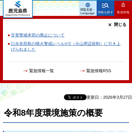
鹿児島県
閲覧支援・
情報を探す
緊急情報
Language
閉じる
災害警戒本部の廃止について
口永良部島の噴火警戒レベルが2（火山周辺規制）に引き上
げられました
緊急情報一覧
緊急情報RSS
更新日：2026年3月27日
令和8年度環境施策の概要