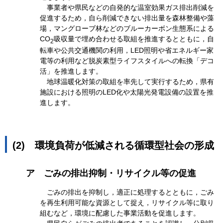
事業者や県民などの自発的な温室効果ガス排出削減を
促進するため，自ら削減できない排出量を森林整備や藻
場，マングローブ林などのブルーカーボン生態系による
CO
吸収量で埋め合わせる取組を推進するとともに，自
2
転車や公共交通機関の利用，LED照明や省エネルギー家
電等の利用など脱炭素型ライフスタイルへの転換「デコ
活」を推進します。
地球温暖化対策の取組を率先して実行するため，県有
施設における照明のLED化や太陽光発電設備の設置を推
進します。
(2)
環境負荷が低減される循環型社会の形成
ア
ごみの排出抑制・リサイクル等の促進
ごみの排出を抑制し，適正に処理するとともに，ごみ
を再生利用可能な資源として捉え，リサイクル等に取り
組むなど，環境に配慮した事業活動を促進します。